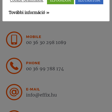
Cookie beállítások
ELFOGADOM
ELUTASÍTOM
További információ »
CONTACT INFO
MOBILE
00 36 30 298 1089
PHONE
00 36 99 788 174
E-MAIL
info@effix.hu