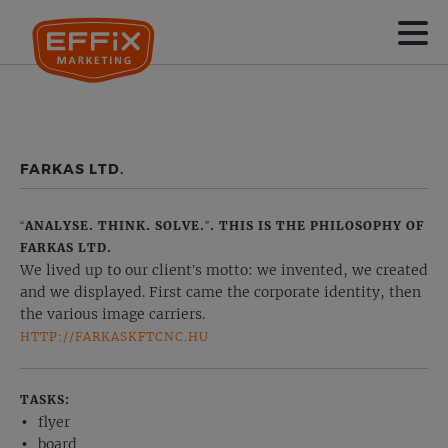
FARKAS LTD.
“ANALYSE. THINK. SOLVE.”. THIS IS THE PHILOSOPHY OF
FARKAS LTD.
We lived up to our client’s motto: we invented, we created
and we displayed. First came the corporate identity, then
the various image carriers.
HTTP://FARKASKFTCNC.HU
TASKS:
flyer
board